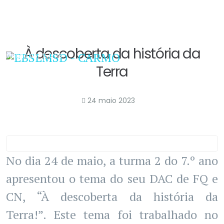
291 649 100
Email
ebscarmo@edu.madeira.gov.pt
À descoberta da história da
Mobile
967 150 118
Terra
24 maio 2023
No dia 24 de maio, a turma 2 do 7.º ano
apresentou o tema do seu DAC de FQ e
CN, “À descoberta da história da
Terra!”. Este tema foi trabalhado no