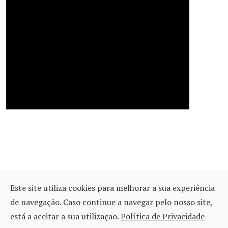
Este site utiliza cookies para melhorar a sua experiência
Copyright © EBSDLMSD. - Criado e gerido pela equipa de TIC.
de navegação. Caso continue a navegar pelo nosso site,
Política de Privacidade
está a aceitar a sua utilização.
Política de Privacidade