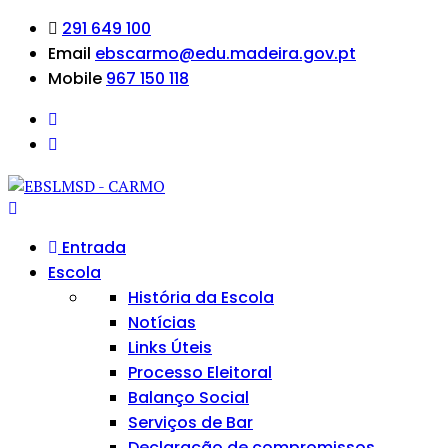
291 649 100
Email
ebscarmo@edu.madeira.gov.pt
Mobile
967 150 118
Entrada
Escola
História da Escola
Notícias
Links Úteis
Processo Eleitoral
Balanço Social
Serviços de Bar
Declaração de compromissos